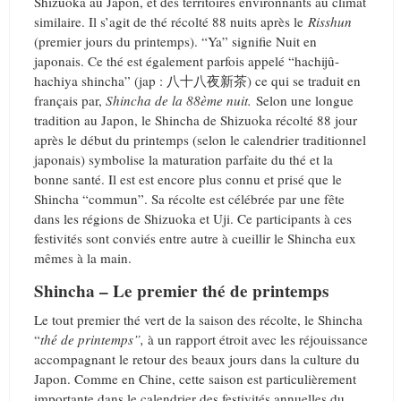
Shizuoka au Japon, et des territoires environnants au climat
similaire. Il s’agit de thé récolté 88 nuits après le
Risshun
(premier jours du printemps). “Ya” signifie Nuit en
japonais. Ce thé est également parfois appelé “hachijû-
hachiya shincha” (jap : 八十八夜新茶) ce qui se traduit en
français par,
Shincha de la 88ème nuit.
Selon une longue
tradition au Japon, le Shincha de Shizuoka récolté 88 jour
après le début du printemps (selon le calendrier traditionnel
japonais) symbolise la maturation parfaite du thé et la
bonne santé. Il est est encore plus connu et prisé que le
Shincha “commun”. Sa récolte est célébrée par une fête
dans les régions de Shizuoka et Uji. Ce participants à ces
festivités sont conviés entre autre à cueillir le Shincha eux
mêmes à la main.
Shincha – Le premier thé de printemps
Le tout premier thé vert de la saison des récolte, le Shincha
“
thé de printemps”,
à un rapport étroit avec les réjouissance
accompagnant le retour des beaux jours dans la culture du
Japon. Comme en Chine, cette saison est particulièrement
importante dans le calendrier des festivités annuelles du