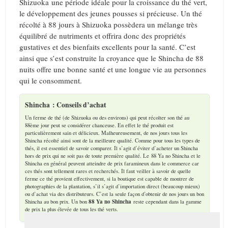
Shizuoka une période idéale pour la croissance du thé vert,
le développement des jeunes pousses si précieuse. Un thé
récolté à 88 jours à Shizuoka possèdera un mélange très
équilibré de nutriments et offrira donc des propriétés
gustatives et des bienfaits excellents pour la santé. C’est
ainsi que s’est construite la croyance que le Shincha de 88
nuits offre une bonne santé et une longue vie au personnes
qui le consomment.
Shincha : Conseils d’achat
Un ferme de thé (de Shizuoka ou des environs) qui peut récolter son thé au
88ème jour peut se considérer chanceuse. En effet le thé produit est
particulièrement sain et délicieux. Malheureusement, de nos jours tous les
Shincha récolté ainsi sont de la meilleure qualité. Comme pour tous les types de
thés, il est essentiel de savoir comparer. Il s’agit d’éviter d’acheter un Shincha
hors de prix qui ne soit pas de toute première qualité. Le 88 Ya no Shincha et le
Shincha en général peuvent atteindre de prix faramineux dans le commerce car
ces thés sont tellement rares et recherchés. Il faut veiller à savoir de quelle
ferme ce thé provient effectivement, si la boutique est capable de montrer de
photographies de la plantation, s’il s’agit d’importation direct (beaucoup mieux)
ou d’achat via des distributeurs. C’est la seule façon d’obtenir de nos jours un bon
88 Ya no Shincha
Shincha au bon prix. Un bon
reste cependant dans la gamme
de prix la plus élevée de tous les thé verts.