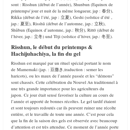
sont : Risshun (début de l’année), Shunbun (Equinox de
printemps/ jour et nuit de la même longueur, jap : 春分),
Rikka (début de l’été, jap : 立夏), Geshi (solstice d’été ,
jap.: 夏至), Risshū (début de l’automne, jap.: 立秋),
Shūbun (Equinox d’automne, jap.: 秋分), Rittō (début de
l’hiver, jap.: 立冬) und Tōji (solstice d’hiver, jap.: 冬至).
Risshun, le début du printemps &
Hachijuhachiya, la fin du gel
Risshun est marqué par un rituel spécial portant le nom
de Mamemaki (jap. : 豆撒き,traduction : semer les
haricots), ou les maux de l’année passée et les “démons”
sont chassés. Cette célébration du Nouvel An traditionnel à
une très grande importance pour les agriculteurs du
japon. Ce jour était sensé favoriser la culture au cours de
l’année et apporté de bonnes récoltes. Le gel tardif étaient
et sont toujours redoutés car ils peuvent ruiner une récolte
entière, et le travaille de toute une année. C’est pour cela
que la fin de la saison des gels est observée avec beaucoup
d’attention et est très attendue. Ce moment de l’année porte