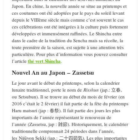
Japon. En chine, la nouvelle année se situe au printemps et
ces coutumes ont été adoptées par le pays du soleil levant
depuis le VIIIème siècle mais comme c’est souvent le cas
ces célébrations ont été intégrées à la culture puis fortement
développées et immensément raffinées. Le Shincha entre
dans le cadre de la tradition du Sencha mais sa récolte, la
toute première de la saison, est sujette à une attention très
particulière. Pour plus d’information vous pouvez consulter
thé vert Shincha
l’article
.
Nouvel An au Japon – Zassetsu
Le jour avant le début du printemps, selon la calendrier
lunaire traditionnel, porte le nom de
Risshun
(jap.: 立春,
ou Setsubun). Il se trouve au début du mois de février (en
2016 c’était le 2 février) il fait partie de la fête du printemps
Haru matsuri (jap : 春祭). Il fait partie des jours les plus
importants de l’année représentant le renouveau de
l’année (Zassetsu, jap : 雑節). Historiquement, le calendrier
traditionnelle comprennait 24 périodes dans l’année,
les Nijūyon Sekki (jap.: 二十四節気). Les plus importantes