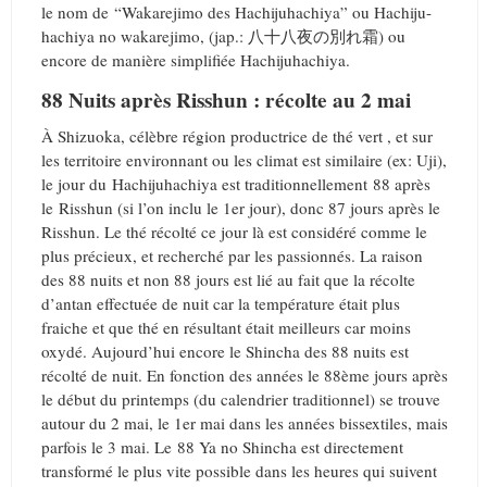
le nom de “Wakarejimo des Hachijuhachiya” ou Hachiju-
hachiya no wakarejimo, (jap.: 八十八夜の別れ霜) ou
encore de manière simplifiée Hachijuhachiya.
88 Nuits après Risshun : récolte au 2 mai
À Shizuoka, célèbre région productrice de thé vert , et sur
les territoire environnant ou les climat est similaire (ex: Uji),
le jour du Hachijuhachiya est traditionnellement 88 après
le Risshun (si l’on inclu le 1er jour), donc 87 jours après le
Risshun. Le thé récolté ce jour là est considéré comme le
plus précieux, et recherché par les passionnés. La raison
des 88 nuits et non 88 jours est lié au fait que la récolte
d’antan effectuée de nuit car la température était plus
fraiche et que thé en résultant était meilleurs car moins
oxydé. Aujourd’hui encore le Shincha des 88 nuits est
récolté de nuit. En fonction des années le 88ème jours après
le début du printemps (du calendrier traditionnel) se trouve
autour du 2 mai, le 1er mai dans les années bissextiles, mais
parfois le 3 mai. Le 88 Ya no Shincha est directement
transformé le plus vite possible dans les heures qui suivent