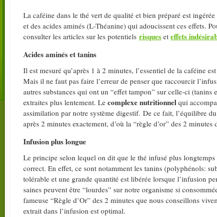
La caféine dans le thé vert de qualité et bien préparé est ingéré
et des acides aminés (L-Théanine) qui adoucissent ces effets. P
risques
effets indésira
consulter les articles sur les potentiels
et
Acides aminés et tanins
Il est mesuré qu’après 1 à 2 minutes, l’essentiel de la caféine est
Mais il ne faut pas faire l’erreur de penser que raccourcir l’infusi
autres substances qui ont un “effet tampon” sur celle-ci (tanins
complexe nutritionnel
extraites plus lentement. Le
qui accompagn
assimilation par notre système digestif. De ce fait, l’équilibre d
après 2 minutes exactement, d’où la “règle d’or” des 2 minutes d
Infusion plus longue
Le principe selon lequel on dit que le thé infusé plus longtemp
correct. En effet, ce sont notamment les tanins (polyphénols: su
tolérable et une grande quantité est libérée lorsque l’infusion 
saines peuvent être “lourdes” sur notre organisme si consommée
fameuse “Règle d’Or” des 2 minutes que nous conseillons vivem
extrait dans l’infusion est optimal.