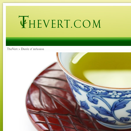
TheVert
>
Durée d’infusion