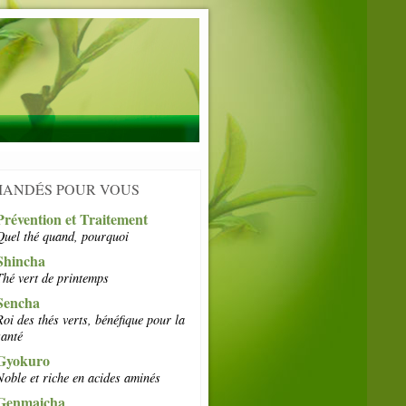
ANDÉS POUR VOUS
Prévention et Traitement
Quel thé quand, pourquoi
Shincha
Thé vert de printemps
Sencha
Roi des thés verts, bénéfique pour la
santé
Gyokuro
Noble et riche en acides aminés
Genmaicha