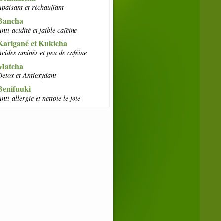
Apaisant et réchauffant
Bancha
Anti-acidité et faible caféine
Karigané et Kukicha
Acides aminés et peu de caféine
Matcha
Detox et Antioxydant
Benifuuki
Anti-allergie et nettoie le foie